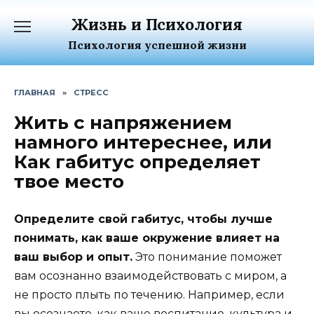
Перейти
Жизнь и Психология
к
содержанию
Психология успешной жизни
ГЛАВНАЯ
»
СТРЕСС
Жить с напряжением
намного интереснее, или
Как габитус определяет
твое место
Определите свой габитус, чтобы лучше
понимать, как ваше окружение влияет на
ваш выбор и опыт.
Это понимание поможет
вам осознанно взаимодействовать с миром, а
не просто плыть по течению. Например, если
вы осознаете, как ваше воспитание, культура и