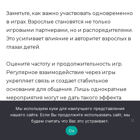
Заметьте, как важно участвовать одновременно
в играх. Взрослые становятся не только
игровыми партнерами, но и распорядителями.
Это усиливает влияние и авторитет взрослых в
глазах детей.
Оцените частоту и продолжительность игр.
Регулярное взаимодействие через игры
укрепляет связь и создает стабильное
основание для общения. Лишь однократные
мероприятия могут не дать такого эффекта.
Мы используем куки для наилучшего представления
Соберите обратную связь. Проводите опросы
нашего сайта. Если Вы продолжите использовать сайт, мы
будем считать что Вас это устраивает.
среди детей и взрослых, чтобы понять, что им
Ок
нравится в играх, а что нет. Это поможет вам
улучшить последующие мероприятия и