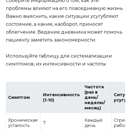
Соберите информацию о том, как эти
проблемы влияют на его повседневную жизнь.
Важно выяснить, какие ситуации усугубляют
состояние, а какие, наоборот, приносят
облегчение. Ведение дневника может помочь
пациенту заметить закономерности.
Используйте таблицу для систематизации
симптомов, их интенсивности и частоты:
Частота
(раз в
Интенсивность
Ситуа
Симптом
день/
(1-10)
усугуб
неделю/
месяц)
Хроническая
Каждый
Стресс 
7
усталость
день
работе