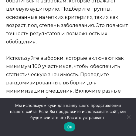
обратиться к выборкам, которые отражают
целевую аудиторию. Подберите группы,
основанные на четких критериях, таких как
возраст, пол, степень заболевания. Это повысит
точность результатов и возможность их
обобщения.
Используйте выборки, которые включают как
минимум 100 участников, чтобы обеспечить
статистическую значимость. Проводите
рандомизированные выборки для
минимизации смещения. Включите разные
подгруппы, чтобы изучить влияние
Мы используем куки для наилучшего представления
специфических факторов на результаты
нашего сайта. Если Вы продолжите использовать сайт, мы
вмешательства.
будем считать что Вас это устраивает.
Ок
Формируйте контрольные группы для