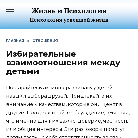
Перейти
Жизнь и Психология
к
содержанию
Психология успешной жизни
ГЛАВНАЯ
»
ОТНОШЕНИЯ
Избирательные
взаимоотношения между
детьми
Постарайтесь активно развивать у детей
навыки выбора друзей. Привлекайте их
внимание к качествам, которые они ценят в
других. Поддерживайте обсуждение, выявляя,
что именно для них важно: доверие, честность
или общие интересы. Эти разговоры помогут
детям взять на себя ответственность за свои