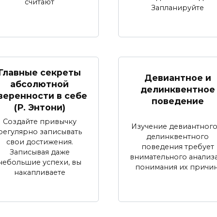
считают
Запланируйте
Главные секреты
Девиантное и
абсолютной
делинквентное
веренности в себе
поведение
(Р. Энтони)
Создайте привычку
Изучение девиантного
регулярно записывать
делинквентного
свои достижения.
поведения требует
Записывая даже
внимательного анализа
небольшие успехи, вы
понимания их причин
накапливаете