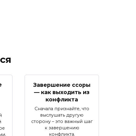
ся
е
Завершение ссоры
— как выходить из
конфликта
Сначала признайте, что
выслушать другую
й
сторону – это важный шаг
й
к завершению
ое
конфликта.
ми.