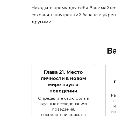
Находите время для себя. Занимайтесь
сохранять внутренний баланс и укре
другими.
В
Глава 21. Место
личности в новом
мире наук о
поведении
Ра
Определите свою роль в
г
научных исследованиях
и
поведения,
из
сосредоточившись на