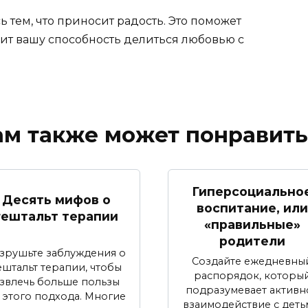
 тем, что приносит радость. Это поможет
пит вашу способность делиться любовью с
ам также может понравить
Гиперсоциально
Десять мифов о
воспитание, или
гештальт терапии
«правильные»
родители
зрушьте заблуждения о
Создайте ежедневны
ештальт терапии, чтобы
распорядок, которы
звлечь больше пользы
подразумевает активн
 этого подхода. Многие
взаимодействие с деть