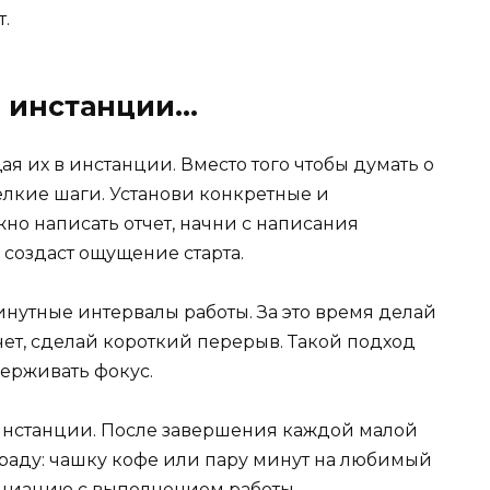
т.
, инстанции…
я их в инстанции. Вместо того чтобы думать о
елкие шаги. Установи конкретные и
но написать отчет, начни с написания
о создаст ощущение старта.
инутные интервалы работы. За это время делай
чет, сделай короткий перерыв. Такой подход
ерживать фокус.
инстанции. После завершения каждой малой
раду: чашку кофе или пару минут на любимый
социацию с выполнением работы.