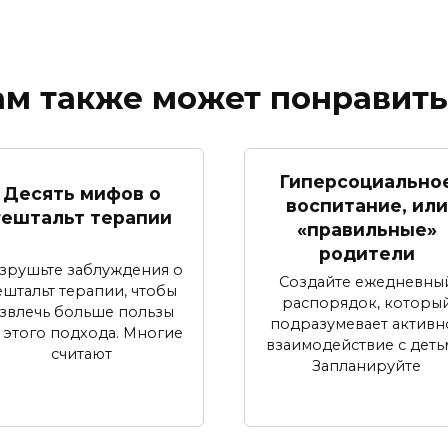
ам также может понравить
Гиперсоциально
Десять мифов о
воспитание, или
гештальт терапии
«правильные»
родители
зрушьте заблуждения о
Создайте ежедневны
ештальт терапии, чтобы
распорядок, которы
звлечь больше пользы
подразумевает активн
 этого подхода. Многие
взаимодействие с деть
считают
Запланируйте