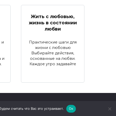
Жить с любовью,
жизнь в состоянии
любви
 и
Практические шаги для
жизни с любовью
Выбирайте действия,
 и
основанные на любви.
.
Каждое утро задавайте
дем считать что Вас это устраивает.
Ок