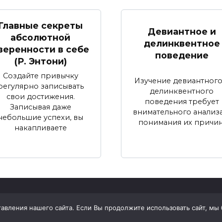
Главные секреты
Девиантное и
абсолютной
делинквентное
веренности в себе
поведение
(Р. Энтони)
Создайте привычку
Изучение девиантного
регулярно записывать
делинквентного
свои достижения.
поведения требует
Записывая даже
внимательного анализа
небольшие успехи, вы
понимания их причин
накапливаете
вления нашего сайта. Если Вы продолжите использовать сайт, мы бу