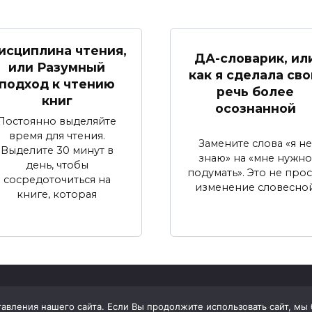
исциплина чтения,
ДА-словарик, ил
или Разумный
как я сделала св
подход к чтению
речь более
книг
осознанной
Постоянно выделяйте
время для чтения.
Замените слова «я не
Выделите 30 минут в
знаю» на «мне нужно
день, чтобы
подумать». Это не про
сосредоточиться на
изменение словесно
книге, которая
вления нашего сайта. Если Вы продолжите использовать сайт, мы бу