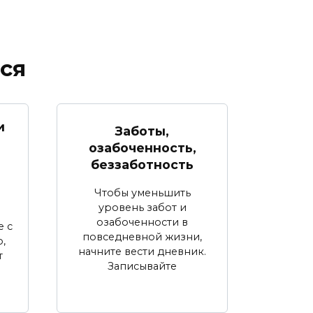
ся
и
Заботы,
озабоченность,
беззаботность
Чтобы уменьшить
уровень забот и
озабоченности в
е с
повседневной жизни,
,
начните вести дневник.
т
Записывайте