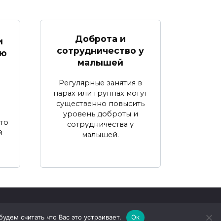
Доброта и
и
сотрудничество у
ою
малышей
Регулярные занятия в
парах или группах могут
существенно повысить
уровень доброты и
сто
сотрудничества у
й
малышей.
дем считать что Вас это устраивает.
Ок