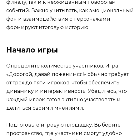
финалу, так и к неожиданным поворотам
событий. Важно учитывать, как эмоциональный
фон и взаимодействия с персонажами
формируют итоговую историю.
Начало игры
Определите количество участников. Игра
«Дорогой, давай поженимся!» обычно требует
от трех до пяти игроков, чтобы обеспечить
динамику и интерактивность. Убедитесь, что
каждый игрок готов активно участвовать и
делиться своими мнениями.
Подготовьте игровую площадку. Выберите
пространство, где участники смогут удобно