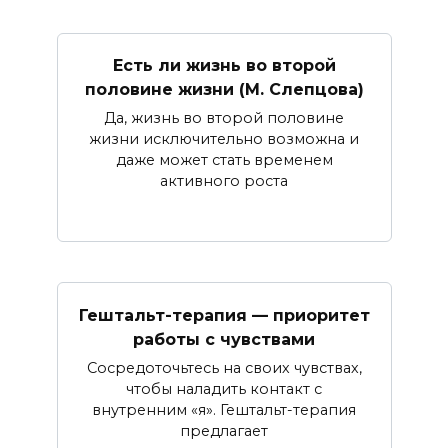
Есть ли жизнь во второй
половине жизни (М. Слепцова)
Да, жизнь во второй половине
жизни исключительно возможна и
даже может стать временем
активного роста
Гештальт-терапия — приоритет
работы с чувствами
Сосредоточьтесь на своих чувствах,
чтобы наладить контакт с
внутренним «я». Гештальт-терапия
предлагает