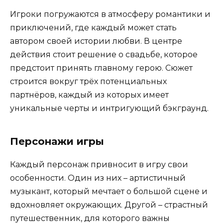
Игроки погружаются в атмосферу романтики и
приключений, где каждый может стать
автором своей истории любви. В центре
действия стоит решение о свадьбе, которое
предстоит принять главному герою. Сюжет
строится вокруг трёх потенциальных
партнёров, каждый из которых имеет
уникальные черты и интригующий бэкграунд.
Персонажи игры
Каждый персонаж привносит в игру свои
особенности. Один из них – артистичный
музыкант, который мечтает о большой сцене и
вдохновляет окружающих. Другой – страстный
путешественник, для которого важны