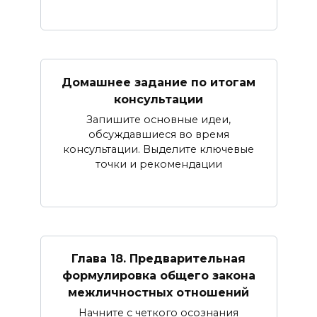
Домашнее задание по итогам
консультации
Запишите основные идеи,
обсуждавшиеся во время
консультации. Выделите ключевые
точки и рекомендации
Глава 18. Предварительная
формулировка общего закона
межличностных отношений
Начните с четкого осознания