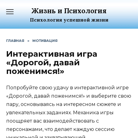
Перейти
Жизнь и Психология
к
содержанию
Психология успешной жизни
ГЛАВНАЯ
»
МОТИВАЦИЯ
Интерактивная игра
«Дорогой, давай
поженимся!»
Попробуйте свою удачу в интерактивной игре
«Дорогой, давай поженимся!» и выберите свою
пару, основываясь на интересном сюжете и
увлекательных заданиях. Механика игры
поощряет вас взаимодействовать с
персонажами, что делает каждую сессию
уникальной и захватывающей.