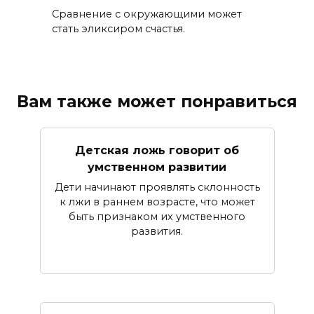
Сравнение с окружающими может
стать эликсиром счастья.
Вам также может понравиться
Детская ложь говорит об
умственном развитии
Дети начинают проявлять склонность
к лжи в раннем возрасте, что может
быть признаком их умственного
развития.