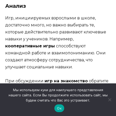
Анализ
Игр, инициируемых взрослыми в школе,
достаточно много, но важно выбирать те,
которые действительно развивают ключевые
навыки у учеников. Например,
кооперативные игры
способствуют
командной работе и взаимопониманию. Они
создают атмосферу сотрудничества, что
улучшает социальные навыки.
При обсуждении
игр на знакомство
обратите
внимание на их роль в создании комфорта для
Мы используем куки для наилучшего представления
новых учеников. Такие игры позволяют быстро
нашего сайта. Если Вы продолжите использовать сайт, мы
будем считать что Вас это устраивает.
установить контакт между участниками,
Ок
снижая уровень стресса.