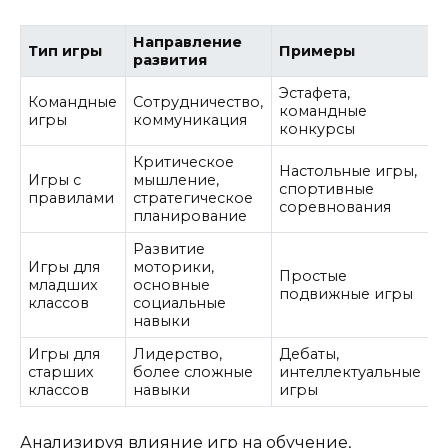
Направление
Тип игры
Примеры
развития
Эстафета,
Командные
Сотрудничество,
командные
игры
коммуникация
конкурсы
Критическое
Настольные игры,
Игры с
мышление,
спортивные
правилами
стратегическое
соревнования
планирование
Развитие
Игры для
моторики,
Простые
младших
основные
подвижные игры
классов
социальные
навыки
Игры для
Лидерство,
Дебаты,
старших
более сложные
интеллектуальные
классов
навыки
игры
Анализируя влияние игр на обучение,