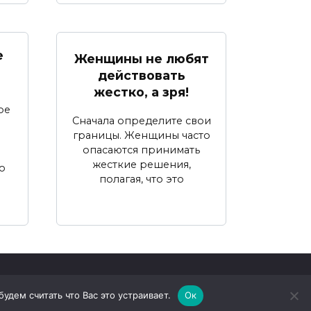
е
Женщины не любят
действовать
жестко, а зря!
ое
Сначала определите свои
границы. Женщины часто
опасаются принимать
жесткие решения,
о
полагая, что это
дем считать что Вас это устраивает.
Ок