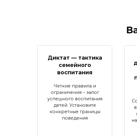
В
Диктат — тактика
д
семейного
воспитания
Четкие правила и
ограничения – залог
успешного воспитания
С
детей. Установите
в
конкретные границы
поведения
на