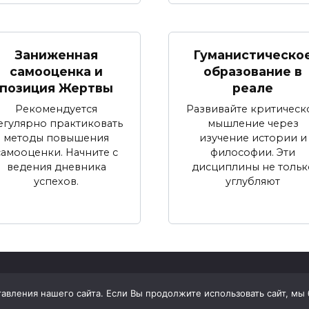
Заниженная
Гуманистическо
самооценка и
образование в
позиция Жертвы
реале
Рекомендуется
Развивайте критическ
егулярно практиковать
мышление через
методы повышения
изучение истории и
самооценки. Начните с
философии. Эти
ведения дневника
дисциплины не тольк
успехов.
углубляют
вления нашего сайта. Если Вы продолжите использовать сайт, мы бу