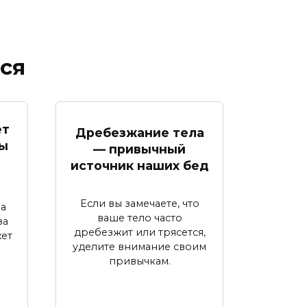
ся
ет
Дребезжание тела
Вы
— привычный
источник наших бед
Если вы замечаете, что
на
ваше тело часто
за
дребезжит или трясется,
жет
уделите внимание своим
привычкам.