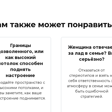
ам также может понравить
Границы
Женщина отвеча
озволенного, или
за лад в семье? 
как высокий
серьёзно?
потолок способен
поднять
Отказаться от
настроение
стереотипов и взять 
себя ответственность 
оздайте пространство с
атмосферу в семье мо
ысокими потолками, и
быть ошибочной
вы заметите, как ваше
стратегией.
строение поднимается.