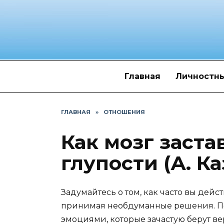
Перейти
к
содержанию
Главная
Личностны
ГЛАВНАЯ
»
ОТНОШЕНИЯ
Как мозг заста
глупости (А. К
Задумайтесь о том, как часто вы дейс
принимая необдуманные решения. По
эмоциями, которые зачастую берут ве