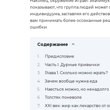
Наконец, окружение играет значиму
показывают, что группа людей может 
индивидуума, заставляя его действов
вам принимать более осознанные реш
ошибки.
Содержание
Предисловие
Часть I. Дурные привычки
Глава 1. Сколько можно жрать?
Зачем вообще нужна еда
Наесться можно, но ненадолго
Толстяк поневоле
XXI век: жир как лекарство от