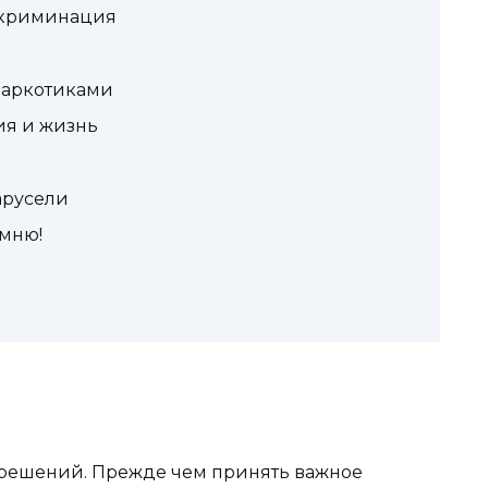
скриминация
наркотиками
ия и жизнь
арусели
омню!
 решений. Прежде чем принять важное