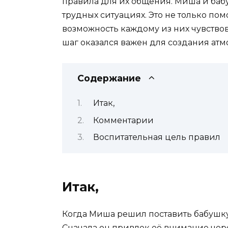
правила для их общения. Миша и бабу
трудных ситуациях. Это не только по
возможность каждому из них чувство
шаг оказался важен для создания ат
Содержание
Итак,
Комментарии
Воспитательная цель правил
Итак,
Когда Миша решил поставить бабушку
Сначала он привлек её внимание чере