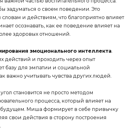
я важной частью воспитательного процесса.
ы задуматься о своем поведении. Это
 словам и действиям, что благоприятно влияет
нает осознавать, как ее поведение влияет на
 более здоровых отношений.
мирования эмоционального интеллекта
.
их действий и проходить через опыт
т базу для эмпатии и социальной
ак важно учитывать чувства других людей.
 угол становится не просто методом
овательного процесса, который влияет на
в будущем. Миша формирует в себе привычку
ляя свои действия в сторону построения
.