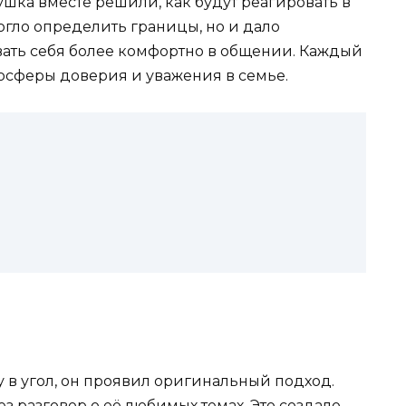
шка вместе решили, как будут реагировать в
могло определить границы, но и дало
вать себя более комфортно в общении. Каждый
мосферы доверия и уважения в семье.
 в угол, он проявил оригинальный подход.
з разговор о её любимых темах. Это создало