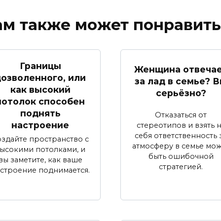
ам также может понравить
Границы
Женщина отвеча
озволенного, или
за лад в семье? 
как высокий
серьёзно?
потолок способен
поднять
Отказаться от
настроение
стереотипов и взять 
себя ответственность 
оздайте пространство с
атмосферу в семье мо
ысокими потолками, и
быть ошибочной
вы заметите, как ваше
стратегией.
строение поднимается.