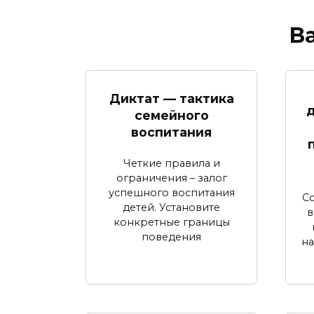
В
Диктат — тактика
д
семейного
воспитания
Четкие правила и
ограничения – залог
успешного воспитания
С
детей. Установите
в
конкретные границы
поведения
на