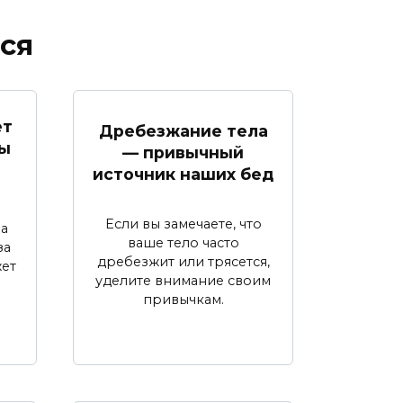
ся
ет
Дребезжание тела
Вы
— привычный
источник наших бед
Если вы замечаете, что
на
ваше тело часто
за
дребезжит или трясется,
жет
уделите внимание своим
привычкам.